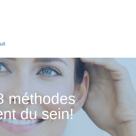
uit
8 méthodes
nt du sein!