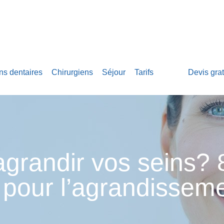
ns dentaires
Chirurgiens
Séjour
Tarifs
Blog
Devis grat
grandir vos seins? 
pour l’agrandisseme