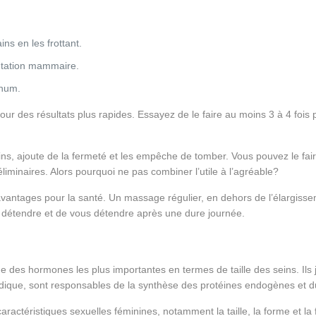
s en les frottant.
entation mammaire.
rnum.
r des résultats plus rapides. Essayez de le faire au moins 3 à 4 foi
ns, ajoute de la fermeté et les empêche de tomber. Vous pouvez le fai
éliminaires. Alors pourquoi ne pas combiner l’utile à l’agréable?
tages pour la santé. Un massage régulier, en dehors de l’élargissemen
détendre et de vous détendre après une dure journée.
e des hormones les plus importantes en termes de taille des seins. Ils j
pidique, sont responsables de la synthèse des protéines endogènes et du
actéristiques sexuelles féminines, notamment la taille, la forme et l