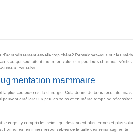
ie d’agrandissement est-elle trop chère? Renseignez-vous sur les méth
rs seins ou qui souhaitent mettre en valeur un peu leurs charmes. Vérif
 volume à vos seins.
l’augmentation mammaire
a plus coûteuse est la chirurgie. Cela donne de bons résultats, mais 
 qui peuvent améliorer un peu les seins et en même temps ne nécessiten
 le corps, y compris les seins, qui deviennent plus fermes et plus volu
es, hormones féminines responsables de la taille des seins augmente.