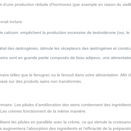
on d’une production réduite d’hormones (par exemple en raison du vieill
rait inclure:
 de calcium, empêchent la production excessive de testostérone (oui, l
étal des œstrogènes, stimule les récepteurs des œstrogènes et construit
seins sont en grande partie composés de tissu adipeux, une alimentatio
re telles que le fenugrec ou le fenouil dans votre alimentation. Afin 
 basé sur des produits sains non transformés.
ire. Les pilules d’amélioration des seins contiennent des ingrédients n
 Les crèmes fonctionnent de la même manière.
isent les pilules en parallèle avec la crème, ce qui stimule la croissance
a augmentera l’absorption des ingrédients et l’efficacité de la préparati