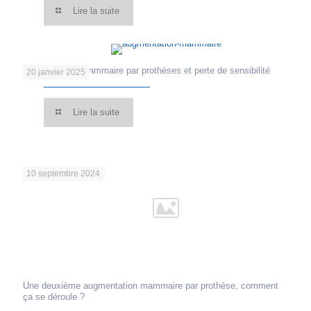
Lire la suite
Augmentation mammaire par prothèses et perte de sensibilité
20 janvier 2025
Lire la suite
10 septembre 2024
Une deuxième augmentation mammaire par prothèse, comment
ça se déroule ?